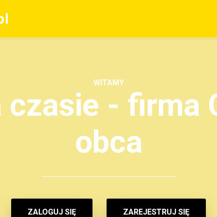
pl
WITAMY
czasie - firma C
obca
ZALOGUJ SIĘ
ZAREJESTRUJ SIĘ