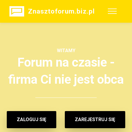
Znasztoforum.biz.pl
WITAMY
Forum na czasie -
firma Ci nie jest obca
ZALOGUJ SIĘ
ZAREJESTRUJ SIĘ