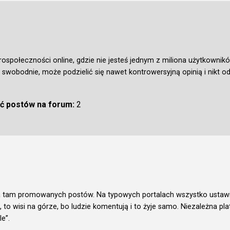
krospołeczności online, gdzie nie jesteś jednym z miliona użytkownikó
 swobodnie, może podzielić się nawet kontrowersyjną opinią i nikt od
ść postów na forum:
2
ma tam promowanych postów. Na typowych portalach wszystko ustawio
 to wisi na górze, bo ludzie komentują i to żyje samo. Niezależna 
e”.