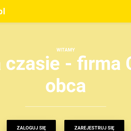
pl
WITAMY
czasie - firma C
obca
ZALOGUJ SIĘ
ZAREJESTRUJ SIĘ