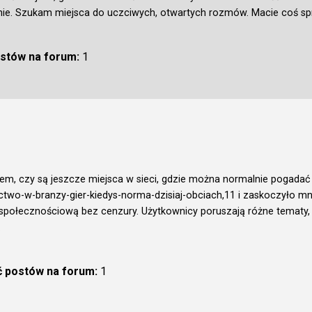
nie. Szukam miejsca do uczciwych, otwartych rozmów. Macie coś 
ostów na forum:
1
em, czy są jeszcze miejsca w sieci, gdzie można normalnie pogadać 
ractwo-w-branzy-gier-kiedys-norma-dzisiaj-obciach,11
i zaskoczyło mni
połecznościową bez cenzury. Użytkownicy poruszają różne tematy, nie
.
ć postów na forum:
1