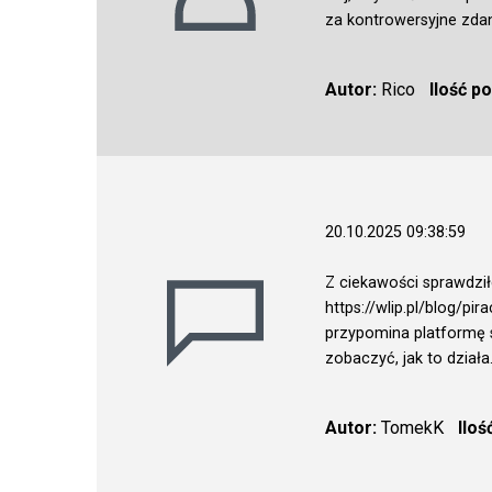
za kontrowersyjne zda
Autor:
Rico
Ilość p
20.10.2025 09:38:59
Z ciekawości sprawdził
https://wlip.pl/blog/pi
przypomina platformę s
zobaczyć, jak to działa
Autor:
TomekK
Iloś