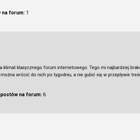
w na forum:
1
ca klimat klasycznego forum internetowego. Tego mi najbardziej bra
 można wrócić do nich po tygodniu, a nie gubić się w przepływie treśc
ć postów na forum:
6