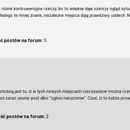
 różne kontrowersyjne rzeczy, bo to właśnie daje szerszy ogląd sytua
atego te mniej znane, niezależne miejsca dają prawdziwy oddech. N
ść postów na forum:
5
rtością jest to, iż w tych nowych miejscach rzeczywiście można ro
oś zaraz usunie post albo “zgłosi naruszenie”. Czuć, iż to ludzie prow
ość postów na forum:
2