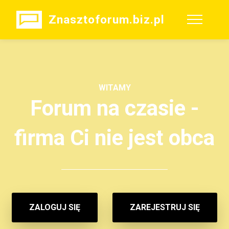
Znasztoforum.biz.pl
WITAMY
Forum na czasie -
firma Ci nie jest obca
ZALOGUJ SIĘ
ZAREJESTRUJ SIĘ