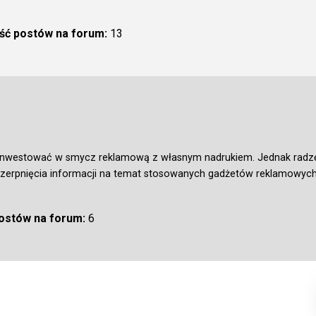
ość postów na forum:
13
westować w smycz reklamową z własnym nadrukiem. Jednak radzę C
czerpnięcia informacji na temat stosowanych gadżetów reklamowych
postów na forum:
6