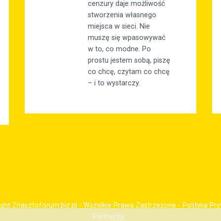
cenzury daje możliwość
stworzenia własnego
miejsca w sieci. Nie
muszę się wpasowywać
w to, co modne. Po
prostu jestem sobą, piszę
co chcę, czytam co chcę
– i to wystarczy.
ght Znasztoforum.biz.pl - Wszelkie Prawa Zastrzeżone -
Polityka Pr
Partnerzy: .