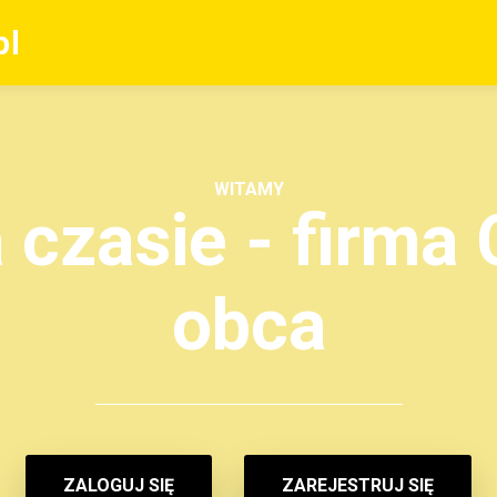
pl
WITAMY
czasie - firma C
obca
ZALOGUJ SIĘ
ZAREJESTRUJ SIĘ