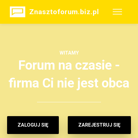
Znasztoforum.biz.pl
WITAMY
Forum na czasie -
firma Ci nie jest obca
ZALOGUJ SIĘ
ZAREJESTRUJ SIĘ