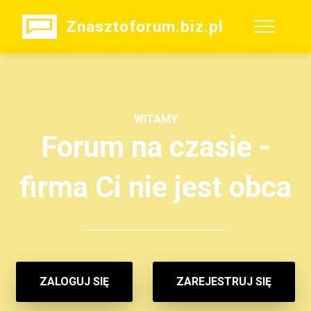
Znasztoforum.biz.pl
WITAMY
Forum na czasie -
firma Ci nie jest obca
ZALOGUJ SIĘ
ZAREJESTRUJ SIĘ