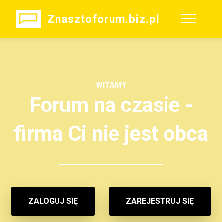
Znasztoforum.biz.pl
WITAMY
Forum na czasie -
firma Ci nie jest obca
ZALOGUJ SIĘ
ZAREJESTRUJ SIĘ