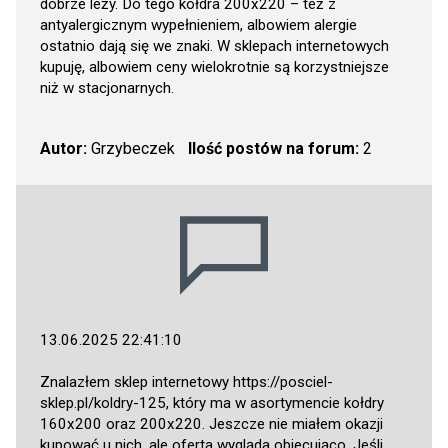
dobrze leży. Do tego kołdra 200x220 – też z
antyalergicznym wypełnieniem, albowiem alergie
ostatnio dają się we znaki. W sklepach internetowych
kupuję, albowiem ceny wielokrotnie są korzystniejsze
niż w stacjonarnych.
Autor:
Grzybeczek
Ilość postów na forum:
2
13.06.2025 22:41:10
Znalazłem sklep internetowy
https://posciel-
sklep.pl/koldry-125
, który ma w asortymencie kołdry
160x200 oraz 200x220. Jeszcze nie miałem okazji
kupować u nich, ale oferta wygląda obiecująco. Jeśli