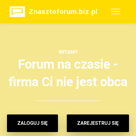
Znasztoforum.biz.pl
WITAMY
Forum na czasie -
firma Ci nie jest obca
ZALOGUJ SIĘ
ZAREJESTRUJ SIĘ