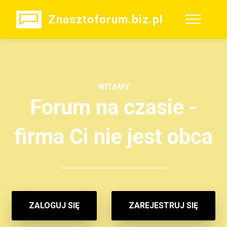
Znasztoforum.biz.pl
WITAMY
Forum na czasie -
firma Ci nie jest obca
ZALOGUJ SIĘ
ZAREJESTRUJ SIĘ