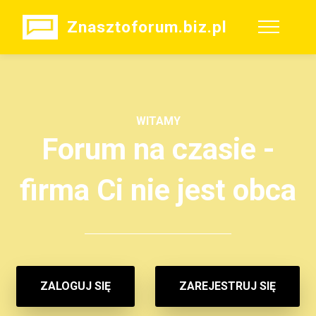
Znasztoforum.biz.pl
WITAMY
Forum na czasie -
firma Ci nie jest obca
ZALOGUJ SIĘ
ZAREJESTRUJ SIĘ