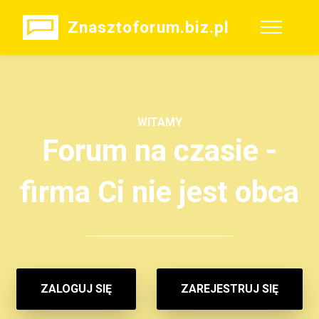
Znasztoforum.biz.pl
WITAMY
Forum na czasie -
firma Ci nie jest obca
ZALOGUJ SIĘ
ZAREJESTRUJ SIĘ