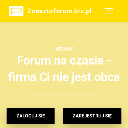
Znasztoforum.biz.pl
WITAMY
Forum na czasie -
firma Ci nie jest obca
ZALOGUJ SIĘ
ZAREJESTRUJ SIĘ