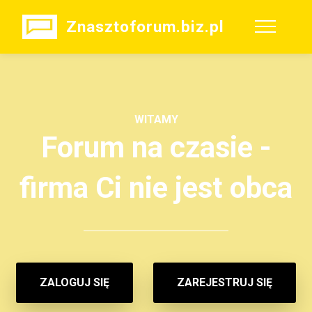
Znasztoforum.biz.pl
WITAMY
Forum na czasie -
firma Ci nie jest obca
ZALOGUJ SIĘ
ZAREJESTRUJ SIĘ