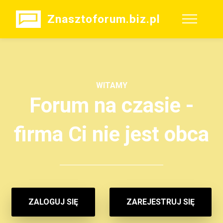
Znasztoforum.biz.pl
WITAMY
Forum na czasie -
firma Ci nie jest obca
ZALOGUJ SIĘ
ZAREJESTRUJ SIĘ