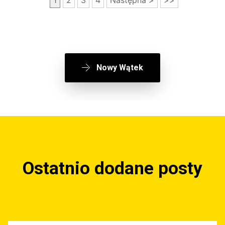
1
2
3
4
Następna >
>>
Nowy Wątek
Ostatnio dodane posty