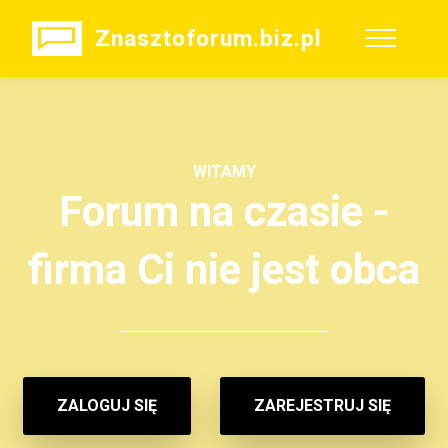
Znasztoforum.biz.pl
WITAMY
Forum na czasie -
firma Ci nie jest obca
ZALOGUJ SIĘ
ZAREJESTRUJ SIĘ