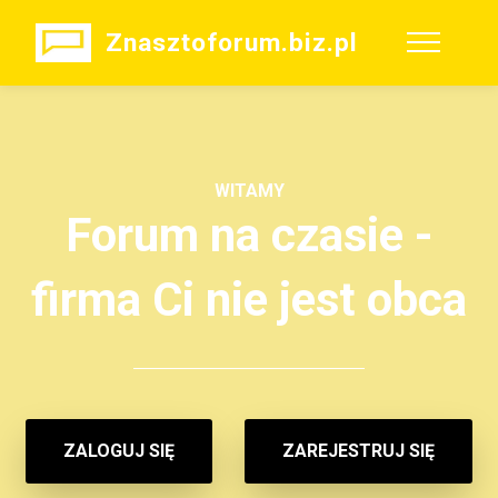
Znasztoforum.biz.pl
WITAMY
Forum na czasie -
firma Ci nie jest obca
ZALOGUJ SIĘ
ZAREJESTRUJ SIĘ